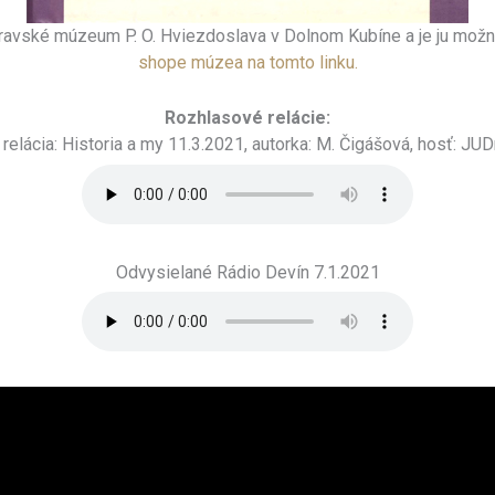
ravské múzeum P. O. Hviezdoslava v Dolnom Kubíne a je ju mož
shope múzea na tomto linku.
Rozhlasové relácie:
relácia: Historia a my 11.3.2021, autorka: M. Čigášová, hosť: JUD
Odvysielané Rádio Devín 7.1.2021