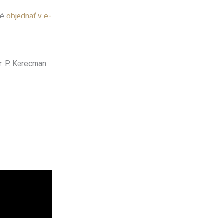
né
objednať v e-
r. P. Kerecman