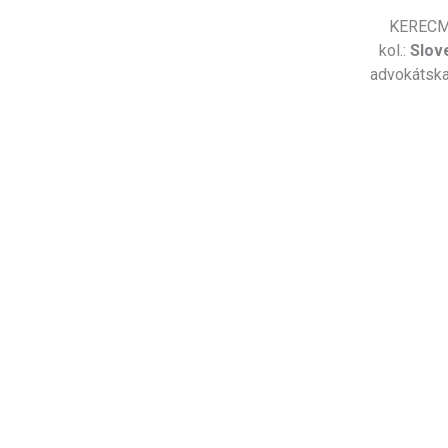
KERECMAN
kol.:
Slov
advokátska