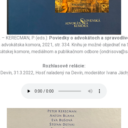
 – KERECMAN, P. (eds.):
Poviedky o advokátoch a spravodlivo
advokátska komora, 2021, str. 334. Knihu je možné objednať na
átskej komore, mediálnom a publikačnom odbore (ondrisova@s
Rozhlasové relácie:
 Devín, 31.3.2022, Hosť naladený na Devín, moderátor Ivana Jác