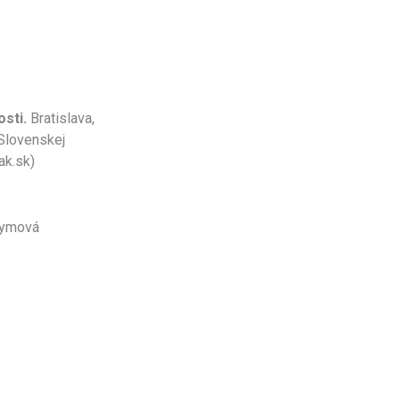
sti.
Bratislava,
 Slovenskej
ak.sk)
hymová