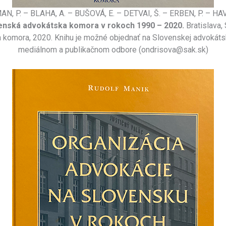
, P. – BLAHA, A. – BUŠOVÁ, E. – DETVAI, Š. – ERBEN, P. – HAV
enská advokátska komora v rokoch 1990 – 2020.
Bratislava,
 komora, 2020. Knihu je možné objednať na Slovenskej advokáts
mediálnom a publikačnom odbore (ondrisova@sak.sk)