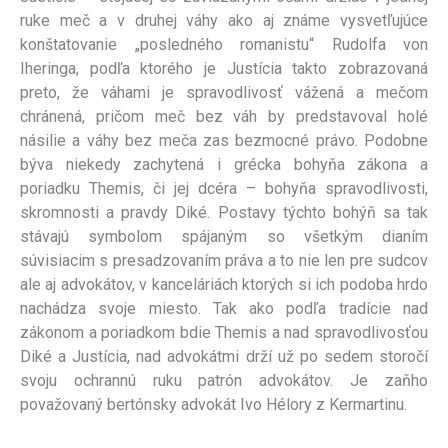
ruke meč a v druhej váhy ako aj známe vysvetľujúce
konštatovanie „posledného romanistu“ Rudolfa von
Iheringa, podľa ktorého je Justícia takto zobrazovaná
preto, že váhami je spravodlivosť vážená a mečom
chránená, pričom meč bez váh by predstavoval holé
násilie a váhy bez meča zas bezmocné právo. Podobne
býva niekedy zachytená i grécka bohyňa zákona a
poriadku Themis, či jej dcéra – bohyňa spravodlivosti,
skromnosti a pravdy Diké. Postavy týchto bohýň sa tak
stávajú symbolom spájaným so všetkým dianím
súvisiacim s presadzovaním práva a to nie len pre sudcov
ale aj advokátov, v kanceláriách ktorých si ich podoba hrdo
nachádza svoje miesto. Tak ako podľa tradície nad
zákonom a poriadkom bdie Themis a nad spravodlivosťou
Diké a Justícia, nad advokátmi drží už po sedem storočí
svoju ochrannú ruku patrón advokátov. Je zaňho
považovaný bertónsky advokát Ivo Hélory z Kermartinu.