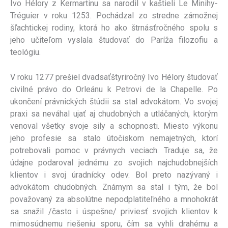
Ivo Hélory z Kermartinu sa narodil v kaštieli Le Minihy-
Tréguier v roku 1253. Pochádzal zo stredne zámožnej
šľachtickej rodiny, ktorá ho ako štrnásťročného spolu s
jeho učiteľom vyslala študovať do Paríža filozofiu a
teológiu.
V roku 1277 prešiel dvadsaťštyriročný Ivo Hélory študovať
civilné právo do Orleánu k Petrovi de la Chapelle. Po
ukončení právnických štúdii sa stal advokátom. Vo svojej
praxi sa neváhal ujať aj chudobných a utláčaných, ktorým
venoval všetky svoje sily a schopnosti. Miesto výkonu
jeho profesie sa stalo útočiskom nemajetných, ktorí
potrebovali pomoc v právnych veciach. Traduje sa, že
údajne podaroval jednému zo svojich najchudobnejších
klientov i svoj úradnícky odev. Bol preto nazývaný i
advokátom chudobných. Známym sa stal i tým, že bol
považovaný za absolútne nepodplatiteľného a mnohokrát
sa snažil /často i úspešne/ priviesť svojich klientov k
mimosúdnemu riešeniu sporu, čím sa vyhli drahému a