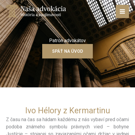
Preskočiť
na
obsah
Patrón advokátov
SPÄŤ NA ÚVOD
Ivo Hélory z Kermartinu
Z času na čas sa hádam každému z nás vybaví pred očami
podoba známeho symbolu právnych vied – bohyne
Justície – stojacej so zaviazanými očami držiac v jednej