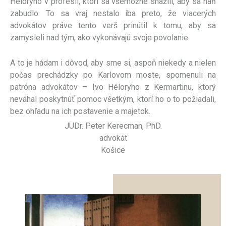
Héloryho v profesii, ktorí sa všemožne snažili, aby sa naň
zabudlo. To sa vraj nestalo iba preto, že viacerých
advokátov práve tento verš prinútil k tomu, aby sa
zamysleli nad tým, ako vykonávajú svoje povolanie.
A to je hádam i dôvod, aby sme si, aspoň niekedy a nielen
počas prechádzky po Karlovom moste, spomenuli na
patróna advokátov – Ivo Héloryho z Kermartinu, ktorý
neváhal poskytnúť pomoc všetkým, ktorí ho o to požiadali,
bez ohľadu na ich postavenie a majetok.
JUDr. Peter Kerecman, PhD.
advokát
Košice