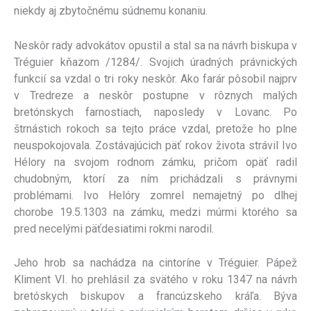
niekdy aj zbytočnému súdnemu konaniu.
Neskôr rady advokátov opustil a stal sa na návrh biskupa v
Tréguier kňazom /1284/. Svojich úradných právnických
funkcií sa vzdal o tri roky neskôr. Ako farár pôsobil najprv
v Tredreze a neskôr postupne v rôznych malých
bretónskych farnostiach, naposledy v Lovanc. Po
štrnástich rokoch sa tejto práce vzdal, pretože ho plne
neuspokojovala. Zostávajúcich päť rokov života strávil Ivo
Hélory na svojom rodnom zámku, pričom opäť radil
chudobným, ktorí za ním prichádzali s právnymi
problémami. Ivo Helóry zomrel nemajetný po dlhej
chorobe 19.5.1303 na zámku, medzi múrmi ktorého sa
pred necelými päťdesiatimi rokmi narodil.
Jeho hrob sa nachádza na cintoríne v Tréguier. Pápež
Kliment VI. ho prehlásil za svätého v roku 1347 na návrh
bretóskych biskupov a francúzskeho kráľa. Býva