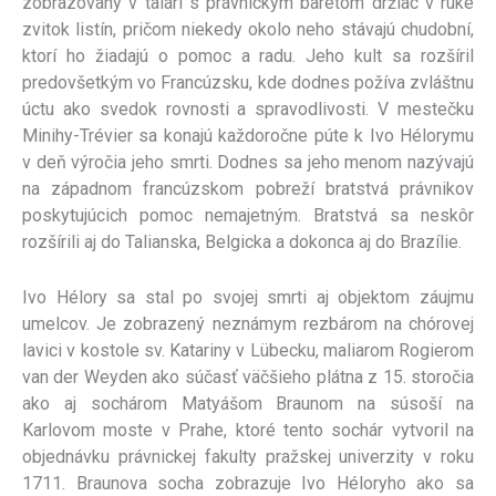
zobrazovaný v talári s právnickým baretom držiac v ruke
zvitok listín, pričom niekedy okolo neho stávajú chudobní,
ktorí ho žiadajú o pomoc a radu. Jeho kult sa rozšíril
predovšetkým vo Francúzsku, kde dodnes požíva zvláštnu
úctu ako svedok rovnosti a spravodlivosti. V mestečku
Minihy-Trévier sa konajú každoročne púte k Ivo Hélorymu
v deň výročia jeho smrti. Dodnes sa jeho menom nazývajú
na západnom francúzskom pobreží bratstvá právnikov
poskytujúcich pomoc nemajetným. Bratstvá sa neskôr
rozšírili aj do Talianska, Belgicka a dokonca aj do Brazílie.
Ivo Hélory sa stal po svojej smrti aj objektom záujmu
umelcov. Je zobrazený neznámym rezbárom na chórovej
lavici v kostole sv. Katariny v Lübecku, maliarom Rogierom
van der Weyden ako súčasť väčšieho plátna z 15. storočia
ako aj sochárom Matyášom Braunom na súsoší na
Karlovom moste v Prahe, ktoré tento sochár vytvoril na
objednávku právnickej fakulty pražskej univerzity v roku
1711. Braunova socha zobrazuje Ivo Héloryho ako sa