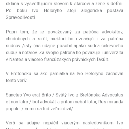
skláňa s vysvetľujúcim slovom k starcovi a žene s deťmi.
Po boku Ivo Héloryho stojí alegorická postava
Spravodlivosti.
Popri tom, že je považovaný za patróna advokátov,
chudobných a sirôt, niektorí ho označujú i za patróna
sudcov /istý čas údajne pôsobil aj ako sudca cirkevného
súdu/ a notárov. Za svojho patróna ho považuje i univerzita
v Nantes a viacero francúzskych právnických fakúlt.
V Bretónsku sa ako pamiatka na Ivo Héloryho zachoval
tento verš:
Sanctus Yvo erat Brito / Svätý Ivo z Bretónska Advocatus
et non latro / bol advokát a pritom nebol lotor, Res miranda
populo. / čomu sa ľud veľmi divil/
Verš sa údajne nepáčil viacerým nasledovníkom Ivo