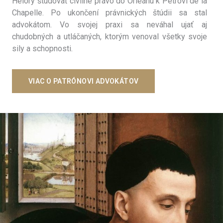
Hélory študovať civilné právo do Orleánu k Petrovi de la
Chapelle. Po ukončení právnických štúdii sa stal
advokátom. Vo svojej praxi sa neváhal ujať aj
chudobných a utláčaných, ktorým venoval všetky svoje
sily a schopnosti.
VIAC O PATRÓNOVI ADVOKÁTOV