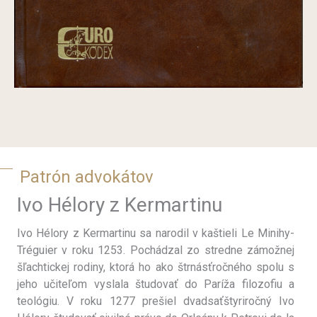
Patrón advokátov
Ivo Hélory z Kermartinu
Ivo Hélory z Kermartinu sa narodil v kaštieli Le Minihy-
Tréguier v roku 1253. Pochádzal zo stredne zámožnej
šľachtickej rodiny, ktorá ho ako štrnásťročného spolu s
jeho učiteľom vyslala študovať do Paríža filozofiu a
teológiu. V roku 1277 prešiel dvadsaťštyriročný Ivo