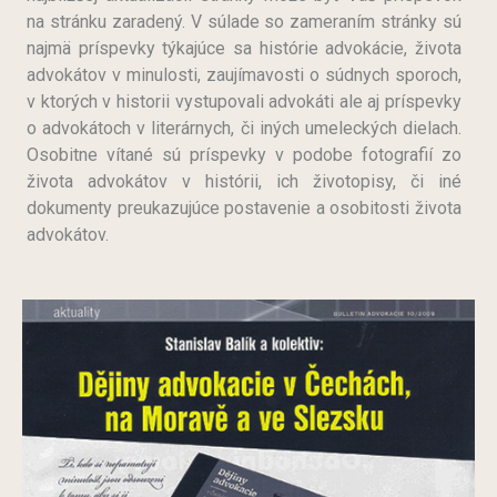
na stránku zaradený. V súlade so zameraním stránky sú
najmä príspevky týkajúce sa histórie advokácie, života
advokátov v minulosti, zaujímavosti o súdnych sporoch,
v ktorých v historii vystupovali advokáti ale aj príspevky
o advokátoch v literárnych, či iných umeleckých dielach.
Osobitne vítané sú príspevky v podobe fotografií zo
života advokátov v histórii, ich životopisy, či iné
dokumenty preukazujúce postavenie a osobitosti života
advokátov.