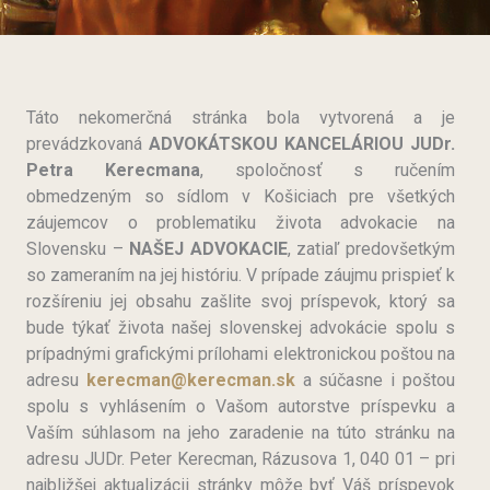
Táto nekomerčná stránka bola vytvorená a je
prevádzkovaná
ADVOKÁTSKOU KANCELÁRIOU JUDr.
Petra Kerecmana
, spoločnosť s ručením
obmedzeným so sídlom v Košiciach pre všetkých
záujemcov o problematiku života advokacie na
Slovensku –
NAŠEJ ADVOKACIE
, zatiaľ predovšetkým
so zameraním na jej históriu. V prípade záujmu prispieť k
rozšíreniu jej obsahu zašlite svoj príspevok, ktorý sa
bude týkať života našej slovenskej advokácie spolu s
prípadnými grafickými prílohami elektronickou poštou na
adresu
kerecman@kerecman.sk
a súčasne i poštou
spolu s vyhlásením o Vašom autorstve príspevku a
Vaším súhlasom na jeho zaradenie na túto stránku na
adresu JUDr. Peter Kerecman, Rázusova 1, 040 01 – pri
najbližšej aktualizácii stránky môže byť Váš príspevok